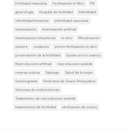
Fertilidad masculina
Fertilización In Vitro
FIV
ginecología
Hospital de fertilidad
Infertilidad
infertilidad femenina
infertilidad masculina
inseminación
Inseminación artificial
inseminación intrauterina
in vitro
Menstruación
nascere
ovulación
precio fertilizacion in vitro
preservación de la fertilidad
Quistes en los ovarios
Reproducción artificial
reproducción asistida
reserva ovárica
Salpingo
Salud de la mujer
Seminograma
Síndrome de Ovario Poliquístico
Síntomas de endometriosis
Tratamiento de reproducción asistida
tratamientos de fertilidad
vitrificación de óvulos