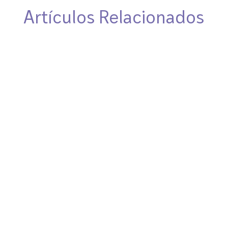
Artículos Relacionados
El 22 de julio, nuestro fundador, el Dr.
Gerardo Barroso, participó como ponente
en la conferencia “Preservación de la
Maternidad en Pacientes Oncológicos”,
realizada en el Centro de Cáncer ABC. La
conferencia puso el foco en la relación
entre fertilidad y cáncer, y...