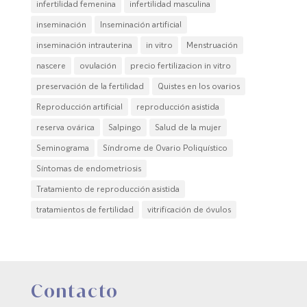
infertilidad femenina
infertilidad masculina
inseminación
Inseminación artificial
inseminación intrauterina
in vitro
Menstruación
nascere
ovulación
precio fertilizacion in vitro
preservación de la fertilidad
Quistes en los ovarios
Reproducción artificial
reproducción asistida
reserva ovárica
Salpingo
Salud de la mujer
Seminograma
Síndrome de Ovario Poliquístico
Síntomas de endometriosis
Tratamiento de reproducción asistida
tratamientos de fertilidad
vitrificación de óvulos
Contacto