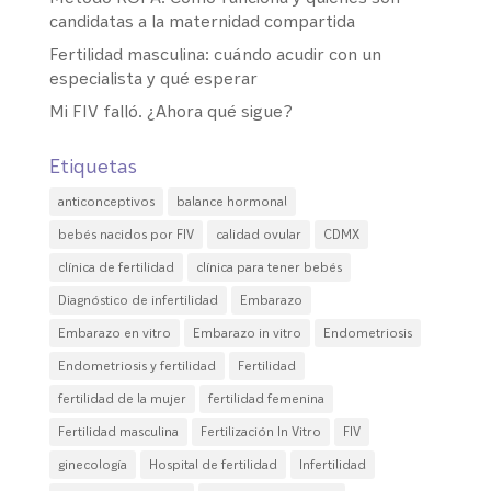
candidatas a la maternidad compartida
Fertilidad masculina: cuándo acudir con un
especialista y qué esperar
Mi FIV falló. ¿Ahora qué sigue?
Etiquetas
anticonceptivos
balance hormonal
bebés nacidos por FIV
calidad ovular
CDMX
clínica de fertilidad
clínica para tener bebés
Diagnóstico de infertilidad
Embarazo
Embarazo en vitro
Embarazo in vitro
Endometriosis
Endometriosis y fertilidad
Fertilidad
fertilidad de la mujer
fertilidad femenina
Fertilidad masculina
Fertilización In Vitro
FIV
ginecología
Hospital de fertilidad
Infertilidad