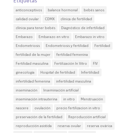
Etiquetas
anticonceptivos
balance hormonal
bebés sanos
calidad ovular
CDMX
clínica de fertilidad
clínica para tener bebés
Diagnóstico de infertilidad
Embarazo
Embarazo en vitro
Embarazo in vitro
Endometriosis
Endometriosis y fertilidad
Fertilidad
fertilidad de la mujer
fertilidad femenina
Fertilidad masculina
Fertilización In Vitro
FIV
ginecología
Hospital de fertilidad
Infertilidad
infertilidad femenina
infertilidad masculina
inseminación
Inseminación artificial
inseminación intrauterina
in vitro
Menstruación
nascere
ovulación
precio fertilizacion in vitro
preservación de la fertilidad
Reproducción artificial
reproducción asistida
reserva ovular
reserva ovárica