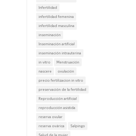
Infertilidad
infertilidad femenina
infertilidad masculina
inseminación
Inseminación artificial
inseminación intrauterina
in vitro
Menstruación
nascere
ovulación
precio fertilizacion in vitro
preservación de la fertilidad
Reproducción artificial
reproducción asistida
reserva ovular
reserva ovárica
Salpingo
Salud de la mujer