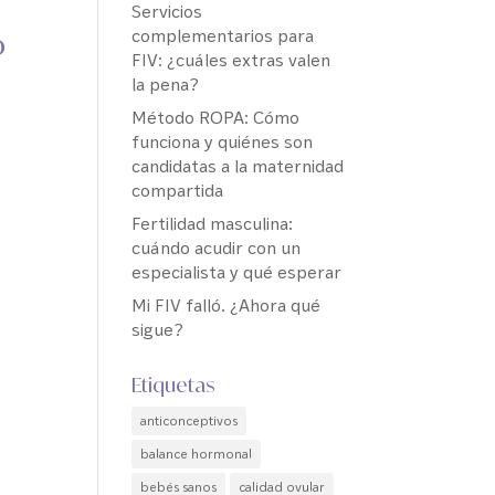
Servicios
complementarios para
o
FIV: ¿cuáles extras valen
la pena?
Método ROPA: Cómo
funciona y quiénes son
candidatas a la maternidad
compartida
Fertilidad masculina:
cuándo acudir con un
especialista y qué esperar
Mi FIV falló. ¿Ahora qué
sigue?
Etiquetas
anticonceptivos
balance hormonal
bebés sanos
calidad ovular