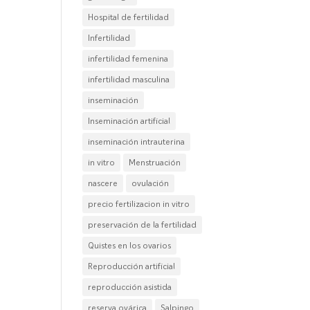
Hospital de fertilidad
Infertilidad
infertilidad femenina
infertilidad masculina
inseminación
Inseminación artificial
inseminación intrauterina
in vitro
Menstruación
nascere
ovulación
precio fertilizacion in vitro
preservación de la fertilidad
Quistes en los ovarios
Reproducción artificial
reproducción asistida
reserva ovárica
Salpingo