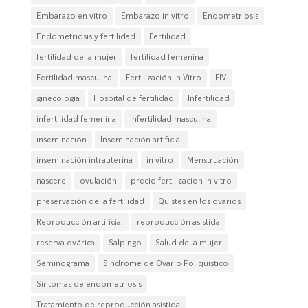
Embarazo en vitro
Embarazo in vitro
Endometriosis
Endometriosis y fertilidad
Fertilidad
fertilidad de la mujer
fertilidad femenina
Fertilidad masculina
Fertilización In Vitro
FIV
ginecología
Hospital de fertilidad
Infertilidad
infertilidad femenina
infertilidad masculina
inseminación
Inseminación artificial
inseminación intrauterina
in vitro
Menstruación
nascere
ovulación
precio fertilizacion in vitro
preservación de la fertilidad
Quistes en los ovarios
Reproducción artificial
reproducción asistida
reserva ovárica
Salpingo
Salud de la mujer
Seminograma
Síndrome de Ovario Poliquístico
Síntomas de endometriosis
Tratamiento de reproducción asistida