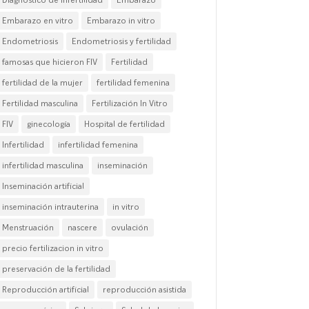
Embarazo en vitro
Embarazo in vitro
Endometriosis
Endometriosis y fertilidad
famosas que hicieron FIV
Fertilidad
fertilidad de la mujer
fertilidad femenina
Fertilidad masculina
Fertilización In Vitro
FIV
ginecología
Hospital de fertilidad
Infertilidad
infertilidad femenina
infertilidad masculina
inseminación
Inseminación artificial
inseminación intrauterina
in vitro
Menstruación
nascere
ovulación
precio fertilizacion in vitro
preservación de la fertilidad
Reproducción artificial
reproducción asistida