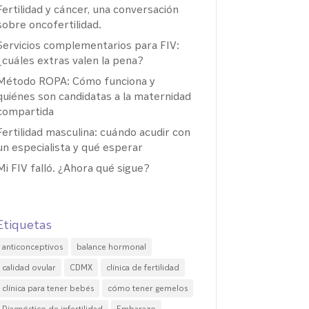
Fertilidad y cáncer, una conversación
sobre oncofertilidad.
Servicios complementarios para FIV:
¿cuáles extras valen la pena?
Método ROPA: Cómo funciona y
quiénes son candidatas a la maternidad
compartida
Fertilidad masculina: cuándo acudir con
un especialista y qué esperar
Mi FIV falló. ¿Ahora qué sigue?
Etiquetas
anticonceptivos
balance hormonal
calidad ovular
CDMX
clínica de fertilidad
clínica para tener bebés
cómo tener gemelos
Diagnóstico de infertilidad
Embarazo