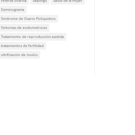
reserva ovárica
Salpingo
Salud de la mujer
Seminograma
Síndrome de Ovario Poliquístico
Síntomas de endometriosis
Tratamiento de reproducción asistida
tratamientos de fertilidad
vitrificación de óvulos