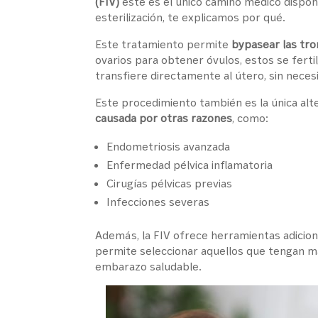
(FIV)
este es el único camino médico dispo
esterilización, te explicamos por qué.
Este tratamiento permite
bypasear las tr
ovarios para obtener óvulos, estos se ferti
transfiere directamente al útero, sin nece
Este procedimiento también es la única alt
causada por otras razones
, como:
Endometriosis avanzada
Enfermedad pélvica inflamatoria
Cirugías pélvicas previas
Infecciones severas
Además, la FIV ofrece herramientas adicio
permite seleccionar aquellos que tengan má
embarazo saludable.