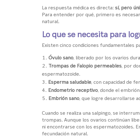
La respuesta médica es directa:
sí, pero ún
Para entender por qué, primero es necesari
natural.
Lo que se necesita para lo
Existen cinco condiciones fundamentales pa
Óvulo sano
, liberado por los ovarios dur
Trompas de Falopio permeables
, por do
espermatozoide.
Esperma saludable
, con capacidad de fert
Endometrio receptivo
, donde el embrió
Embrión sano
, que logre desarrollarse
Cuando se realiza una salpingo, se interru
trompas. Aunque los ovarios continúan libe
ni encontrarse con los espermatozoides. En 
fecundación natural.