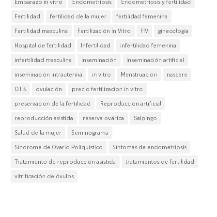
Embarazo in vitro
Endometriosis
Endometriosis y fertilidad
Fertilidad
fertilidad de la mujer
fertilidad femenina
Fertilidad masculina
Fertilización In Vitro
FIV
ginecología
Hospital de fertilidad
Infertilidad
infertilidad femenina
infertilidad masculina
inseminación
Inseminación artificial
inseminación intrauterina
in vitro
Menstruación
nascere
OTB
ovulación
precio fertilizacion in vitro
preservación de la fertilidad
Reproducción artificial
reproducción asistida
reserva ovárica
Salpingo
Salud de la mujer
Seminograma
Síndrome de Ovario Poliquístico
Síntomas de endometriosis
Tratamiento de reproducción asistida
tratamientos de fertilidad
vitrificación de óvulos