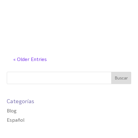
a tiempo, especialmente si están seguras
de que no están embarazadas. La
menstruación, además de ser una parte
integral del ciclo reproductivo, es también
un indicador de salud que nos...
« Older Entries
Categorías
Blog
Español