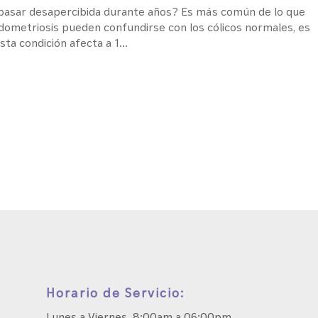
 pasar desapercibida durante años? Es más común de lo que
dometriosis pueden confundirse con los cólicos normales, es
ta condición afecta a 1...
Horario de Servicio:
Lunes a Viernes 8:00am a 06:00pm