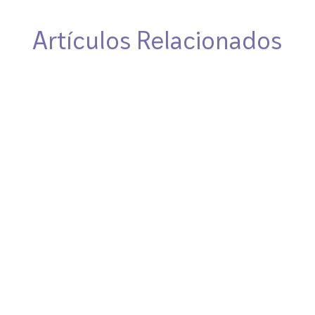
Artículos Relacionados
El 22 de julio, nuestro fundador, el Dr.
Gerardo Barroso, participó como ponente
en la conferencia “Preservación de la
Maternidad en Pacientes Oncológicos”,
realizada en el Centro de Cáncer ABC. La
conferencia puso el foco en la relación
entre fertilidad y cáncer, y...