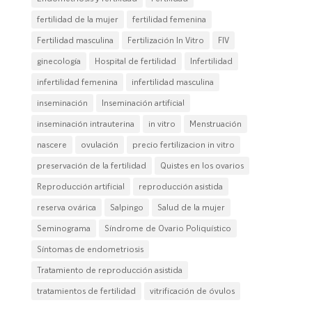
fertilidad de la mujer
fertilidad femenina
Fertilidad masculina
Fertilización In Vitro
FIV
ginecología
Hospital de fertilidad
Infertilidad
infertilidad femenina
infertilidad masculina
inseminación
Inseminación artificial
inseminación intrauterina
in vitro
Menstruación
nascere
ovulación
precio fertilizacion in vitro
preservación de la fertilidad
Quistes en los ovarios
Reproducción artificial
reproducción asistida
reserva ovárica
Salpingo
Salud de la mujer
Seminograma
Síndrome de Ovario Poliquístico
Síntomas de endometriosis
Tratamiento de reproducción asistida
tratamientos de fertilidad
vitrificación de óvulos