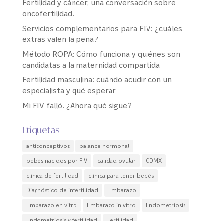
Fertilidad y cáncer, una conversación sobre
oncofertilidad.
Servicios complementarios para FIV: ¿cuáles
extras valen la pena?
Método ROPA: Cómo funciona y quiénes son
candidatas a la maternidad compartida
Fertilidad masculina: cuándo acudir con un
especialista y qué esperar
Mi FIV falló. ¿Ahora qué sigue?
Etiquetas
anticonceptivos
balance hormonal
bebés nacidos por FIV
calidad ovular
CDMX
clínica de fertilidad
clínica para tener bebés
Diagnóstico de infertilidad
Embarazo
Embarazo en vitro
Embarazo in vitro
Endometriosis
Endometriosis y fertilidad
Fertilidad