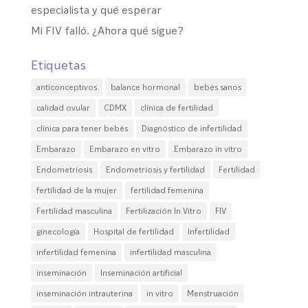
especialista y qué esperar
Mi FIV falló. ¿Ahora qué sigue?
Etiquetas
anticonceptivos
balance hormonal
bebés sanos
calidad ovular
CDMX
clínica de fertilidad
clínica para tener bebés
Diagnóstico de infertilidad
Embarazo
Embarazo en vitro
Embarazo in vitro
Endometriosis
Endometriosis y fertilidad
Fertilidad
fertilidad de la mujer
fertilidad femenina
Fertilidad masculina
Fertilización In Vitro
FIV
ginecología
Hospital de fertilidad
Infertilidad
infertilidad femenina
infertilidad masculina
inseminación
Inseminación artificial
inseminación intrauterina
in vitro
Menstruación