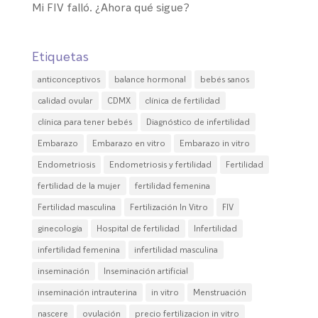
Mi FIV falló. ¿Ahora qué sigue?
Etiquetas
anticonceptivos
balance hormonal
bebés sanos
calidad ovular
CDMX
clínica de fertilidad
clínica para tener bebés
Diagnóstico de infertilidad
Embarazo
Embarazo en vitro
Embarazo in vitro
Endometriosis
Endometriosis y fertilidad
Fertilidad
fertilidad de la mujer
fertilidad femenina
Fertilidad masculina
Fertilización In Vitro
FIV
ginecología
Hospital de fertilidad
Infertilidad
infertilidad femenina
infertilidad masculina
inseminación
Inseminación artificial
inseminación intrauterina
in vitro
Menstruación
nascere
ovulación
precio fertilizacion in vitro