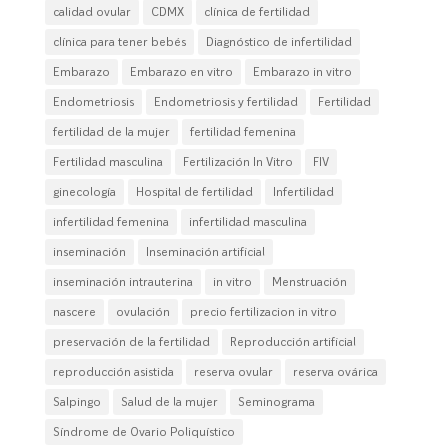
calidad ovular
CDMX
clínica de fertilidad
clínica para tener bebés
Diagnóstico de infertilidad
Embarazo
Embarazo en vitro
Embarazo in vitro
Endometriosis
Endometriosis y fertilidad
Fertilidad
fertilidad de la mujer
fertilidad femenina
Fertilidad masculina
Fertilización In Vitro
FIV
ginecología
Hospital de fertilidad
Infertilidad
infertilidad femenina
infertilidad masculina
inseminación
Inseminación artificial
inseminación intrauterina
in vitro
Menstruación
nascere
ovulación
precio fertilizacion in vitro
preservación de la fertilidad
Reproducción artificial
reproducción asistida
reserva ovular
reserva ovárica
Salpingo
Salud de la mujer
Seminograma
Síndrome de Ovario Poliquístico