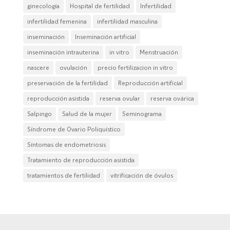
ginecología
Hospital de fertilidad
Infertilidad
infertilidad femenina
infertilidad masculina
inseminación
Inseminación artificial
inseminación intrauterina
in vitro
Menstruación
nascere
ovulación
precio fertilizacion in vitro
preservación de la fertilidad
Reproducción artificial
reproducción asistida
reserva ovular
reserva ovárica
Salpingo
Salud de la mujer
Seminograma
Síndrome de Ovario Poliquístico
Síntomas de endometriosis
Tratamiento de reproducción asistida
tratamientos de fertilidad
vitrificación de óvulos