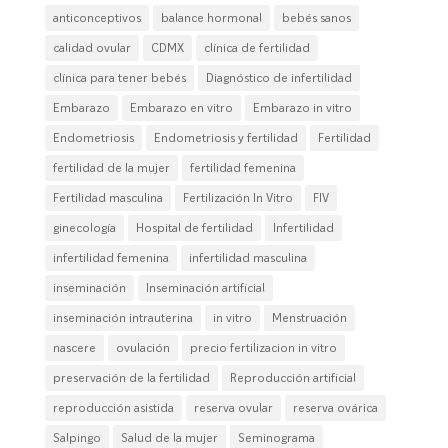
anticonceptivos
balance hormonal
bebés sanos
calidad ovular
CDMX
clínica de fertilidad
clínica para tener bebés
Diagnóstico de infertilidad
Embarazo
Embarazo en vitro
Embarazo in vitro
Endometriosis
Endometriosis y fertilidad
Fertilidad
fertilidad de la mujer
fertilidad femenina
Fertilidad masculina
Fertilización In Vitro
FIV
ginecología
Hospital de fertilidad
Infertilidad
infertilidad femenina
infertilidad masculina
inseminación
Inseminación artificial
inseminación intrauterina
in vitro
Menstruación
nascere
ovulación
precio fertilizacion in vitro
preservación de la fertilidad
Reproducción artificial
reproducción asistida
reserva ovular
reserva ovárica
Salpingo
Salud de la mujer
Seminograma