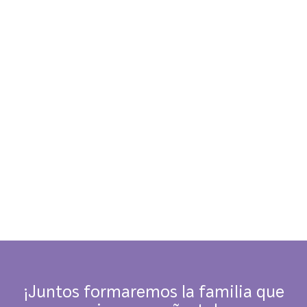
Formar una familia no se ve igual para todas
las parejas. En el caso de muchas familias
LGBTQ+, y en particular de parejas de
mujeres, esa conversación suele venir
acompañada de emoción, ilusión y también
muchas preguntas. ¿Quién aporta los
óvulos? ¿Quién gesta? ¿Cómo...
¡Juntos formaremos la familia que