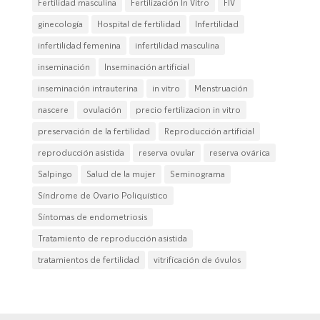
Fertilidad masculina
Fertilización In Vitro
FIV
ginecología
Hospital de fertilidad
Infertilidad
infertilidad femenina
infertilidad masculina
inseminación
Inseminación artificial
inseminación intrauterina
in vitro
Menstruación
nascere
ovulación
precio fertilizacion in vitro
preservación de la fertilidad
Reproducción artificial
reproducción asistida
reserva ovular
reserva ovárica
Salpingo
Salud de la mujer
Seminograma
Síndrome de Ovario Poliquístico
Síntomas de endometriosis
Tratamiento de reproducción asistida
tratamientos de fertilidad
vitrificación de óvulos