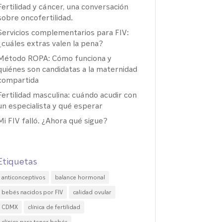
Fertilidad y cáncer, una conversación
sobre oncofertilidad.
Servicios complementarios para FIV:
¿cuáles extras valen la pena?
Método ROPA: Cómo funciona y
quiénes son candidatas a la maternidad
compartida
Fertilidad masculina: cuándo acudir con
un especialista y qué esperar
Mi FIV falló. ¿Ahora qué sigue?
Etiquetas
anticonceptivos
balance hormonal
bebés nacidos por FIV
calidad ovular
CDMX
clínica de fertilidad
clínica para tener bebés