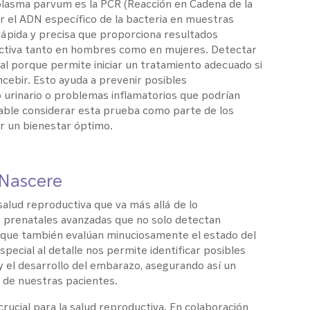
asma parvum es la PCR (Reacción en Cadena de la
ar el ADN específico de la bacteria en muestras
rápida y precisa que proporciona resultados
uctiva tanto en hombres como en mujeres. Detectar
 porque permite iniciar un tratamiento adecuado si
ncebir. Esto ayuda a prevenir posibles
 urinario o problemas inflamatorios que podrían
dable considerar esta prueba como parte de los
r un bienestar óptimo.
 Nascere
salud reproductiva que va más allá de lo
 prenatales avanzadas que no solo detectan
que también evalúan minuciosamente el estado del
pecial al detalle nos permite identificar posibles
d y el desarrollo del embarazo, asegurando así un
a de nuestras pacientes.
rucial para la salud reproductiva. En colaboración