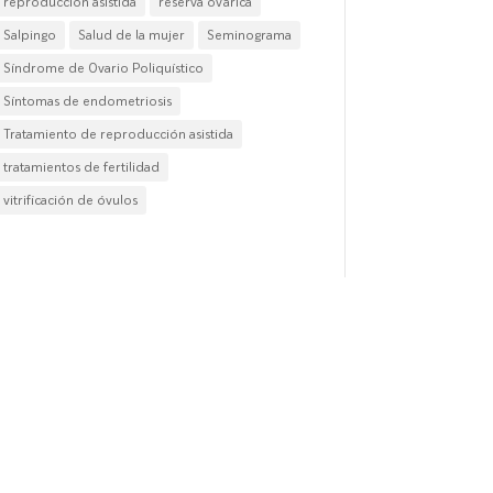
reproducción asistida
reserva ovárica
Salpingo
Salud de la mujer
Seminograma
Síndrome de Ovario Poliquístico
Síntomas de endometriosis
Tratamiento de reproducción asistida
tratamientos de fertilidad
vitrificación de óvulos