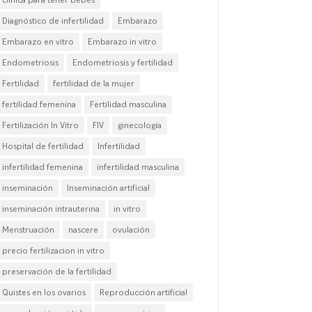
Diagnóstico de infertilidad
Embarazo
Embarazo en vitro
Embarazo in vitro
Endometriosis
Endometriosis y fertilidad
Fertilidad
fertilidad de la mujer
fertilidad femenina
Fertilidad masculina
Fertilización In Vitro
FIV
ginecología
Hospital de fertilidad
Infertilidad
infertilidad femenina
infertilidad masculina
inseminación
Inseminación artificial
inseminación intrauterina
in vitro
Menstruación
nascere
ovulación
precio fertilizacion in vitro
preservación de la fertilidad
Quistes en los ovarios
Reproducción artificial