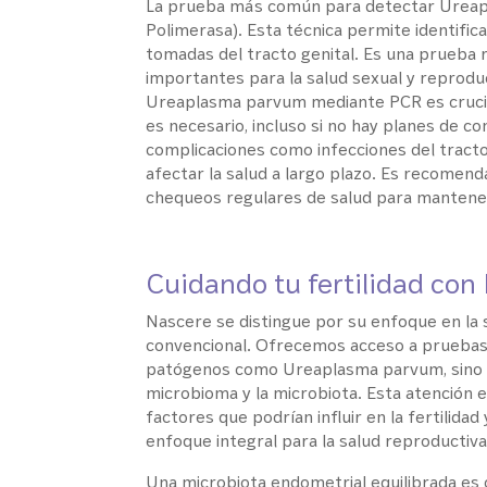
La prueba más común para detectar Ureapl
Polimerasa). Esta técnica permite identific
tomadas del tracto genital. Es una prueba 
importantes para la salud sexual y reprod
Ureaplasma parvum mediante PCR es crucial
es necesario, incluso si no hay planes de co
complicaciones como infecciones del tracto
afectar la salud a largo plazo. Es recomen
chequeos regulares de salud para mantene
Cuidando tu fertilidad con
Nascere se distingue por su enfoque en la 
convencional. Ofrecemos acceso a pruebas
patógenos como Ureaplasma parvum, sino 
microbioma y la microbiota. Esta atención es
factores que podrían influir en la fertilida
enfoque integral para la salud reproductiv
Una microbiota endometrial equilibrada es c